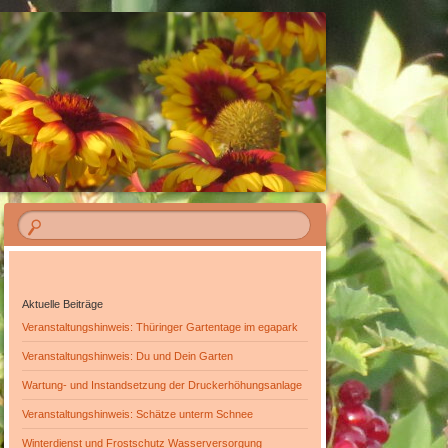
OPARK ERFURT
Aktuelle Beiträge
Veranstaltungshinweis: Thüringer Gartentage im egapark
Veranstaltungshinweis: Du und Dein Garten
Wartung- und Instandsetzung der Druckerhöhungsanlage
Veranstaltungshinweis: Schätze unterm Schnee
Winterdienst und Frostschutz Wasserversorgung