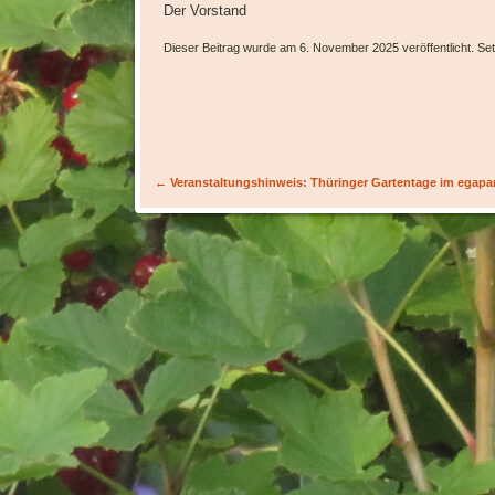
Der Vorstand
Dieser Beitrag wurde am 6. November 2025 veröffentlicht. Se
Artikel-Navigation
←
Veranstaltungshinweis: Thüringer Gartentage im egapa