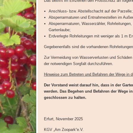
Das betrifft im Einzelnen den Frostschutz an folgen
Anschluss- bzw. Abstellschacht auf der Parzelle;
Absperrarmaturen und Entnahmestellen im Außen
Absperrarmaturen, Wasserzähler, Rohrleitungen,
Gartenlaube;
Erdverlegte Rohrleitungen mit weniger als 1 m E
Gegebenenfalls sind die vorhandenen Rohrleitungen,
Zur Vermeidung von Wasserverlusten und Schäden
der notwendigen Sorgfalt durchzuführen.
Hinweise zum Betreten und Befahren der Wege in 
Der Vorstand weist darauf hin, dass in der Gar
werden. Das Begehen und Befahren der Wege in d
geschlossen zu halten.
Erfurt, November 2025
KGV „Am Zoopark“e.V.