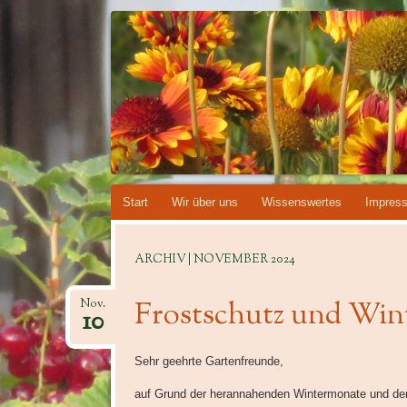
KLEINGART
INFORMATIONEN ÜBER UNSEREN KLEING
E.V.
Springe
Start
Wir über uns
Wissenswertes
Impres
zum
Inhalt
ARCHIV | NOVEMBER 2024
Frostschutz und Win
Nov.
10
Sehr geehrte Gartenfreunde,
auf Grund der herannahenden Wintermonate und der 