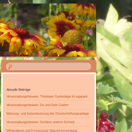
OPARK ERFURT
Aktuelle Beiträge
Veranstaltungshinweis: Thüringer Gartentage im egapark
Veranstaltungshinweis: Du und Dein Garten
Wartung- und Instandsetzung der Druckerhöhungsanlage
Veranstaltungshinweis: Schätze unterm Schnee
Winterdienst und Frostschutz Wasserversorgung