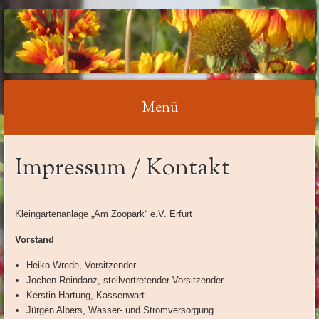
KLEINGARTENVEREI
AM ZOOPARK ERFUR
E.V.
Menü
Springe
Impressum / Kontakt
zum
Inhalt
Kleingartenanlage „Am Zoopark“ e.V. Erfurt
Vorstand
Heiko Wrede, Vorsitzender
Jochen Reindanz, stellvertretender Vorsitzender
Kerstin Hartung, Kassenwart
Jürgen Albers, Wasser- und Stromversorgung